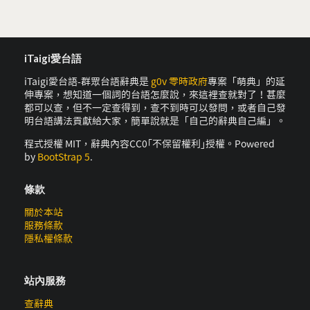
iTaigi愛台語
iTaigi愛台語-群眾台語辭典是
g0v 零時政府
專案「萌典」的延
伸專案，想知道一個詞的台語怎麼說，來這裡查就對了！甚麼
都可以查，但不一定查得到，查不到時可以發問，或者自己發
明台語講法貢獻給大家，簡單說就是「自己的辭典自己編」。
程式授權 MIT，辭典內容CC0｢不保留權利｣授權。Powered
by
BootStrap 5
.
條款
關於本站
服務條款
隱私權條款
站內服務
查辭典