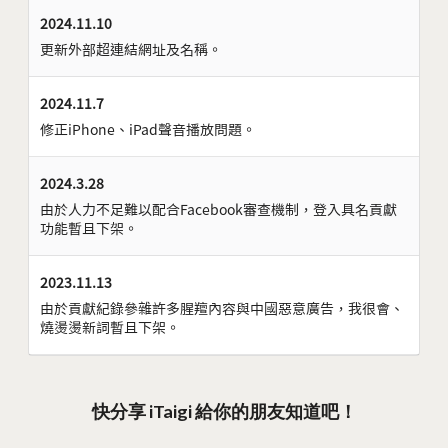
2024.11.10
更新外部超連結網址及名稱。
2024.11.7
修正iPhone、iPad聲音播放問題。
2024.3.28
由於人力不足難以配合Facebook審查機制，登入具名貢獻
功能暫且下架。
2023.11.13
由於貢獻紀錄參雜許多腥羶內容與中國惡意廣告，我很會、
燒燙燙新詞暫且下架。
快分享 iTaigi 給你的朋友知道吧！