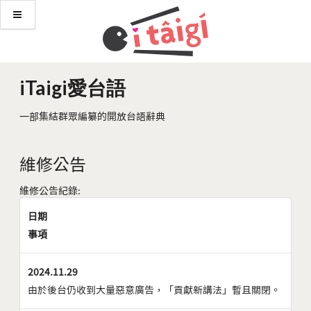
iTaigi愛台語
一部集結群眾編纂的開放台語辭典
維修公告
維修公告紀錄:
日期
事項
2024.11.29
由於後台仍收到大量惡意廣告，「貢獻新講法」暫且關閉。