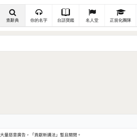
查辭典
你的名字
台語寶鑑
名人堂
正規化團隊
大量惡意廣告，「貢獻新講法」暫且關閉。