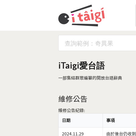
iTaigi愛台語
一部集結群眾編纂的開放台語辭典
維修公告
維修公告紀錄:
日期
事項
2024.11.29
由於後台仍收到