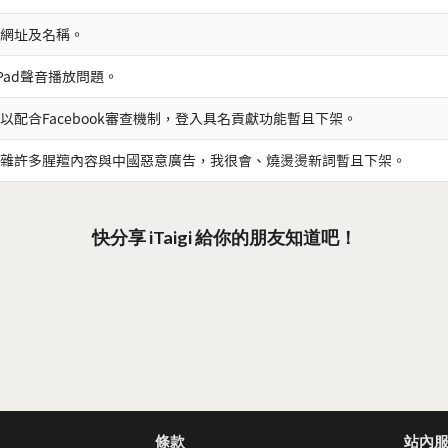
網址及名稱。
iPad聲音播放問題。
以配合Facebook審查機制，登入具名貢獻功能暫且下架。
雜許多腥羶內容與中國惡意廣告，我很會、燒燙燙新詞暫且下架。
快分享 iTaigi 給你的朋友知道吧！
條款
站內