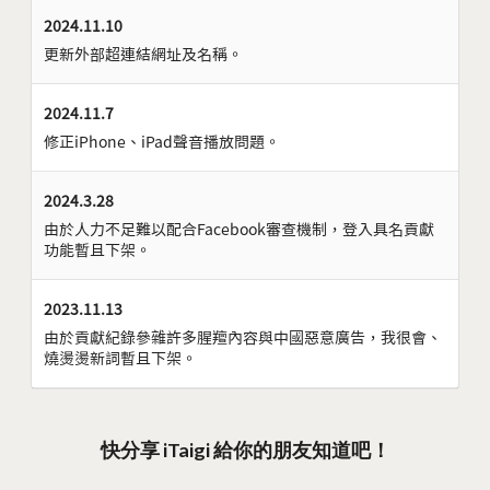
2024.11.10
更新外部超連結網址及名稱。
2024.11.7
修正iPhone、iPad聲音播放問題。
2024.3.28
由於人力不足難以配合Facebook審查機制，登入具名貢獻
功能暫且下架。
2023.11.13
由於貢獻紀錄參雜許多腥羶內容與中國惡意廣告，我很會、
燒燙燙新詞暫且下架。
快分享 iTaigi 給你的朋友知道吧！