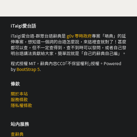
iTaigi愛台語
iTaigi愛台語-群眾台語辭典是
g0v 零時政府
專案「萌典」的延
伸專案，想知道一個詞的台語怎麼說，來這裡查就對了！甚麼
都可以查，但不一定查得到，查不到時可以發問，或者自己發
明台語講法貢獻給大家，簡單說就是「自己的辭典自己編」。
程式授權 MIT，辭典內容CC0｢不保留權利｣授權。Powered
by
BootStrap 5
.
條款
關於本站
服務條款
隱私權條款
站內服務
查辭典