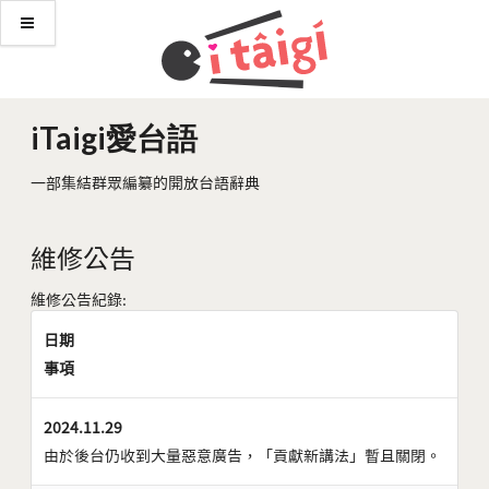
iTaigi愛台語
一部集結群眾編纂的開放台語辭典
維修公告
維修公告紀錄:
日期
事項
2024.11.29
由於後台仍收到大量惡意廣告，「貢獻新講法」暫且關閉。