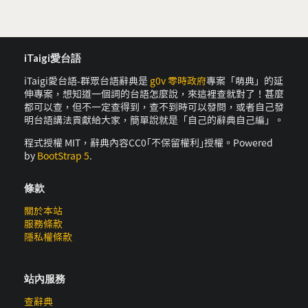
iTaigi愛台語
iTaigi愛台語-群眾台語辭典是
g0v 零時政府
專案「萌典」的延
伸專案，想知道一個詞的台語怎麼說，來這裡查就對了！甚麼
都可以查，但不一定查得到，查不到時可以發問，或者自己發
明台語講法貢獻給大家，簡單說就是「自己的辭典自己編」。
程式授權 MIT，辭典內容CC0｢不保留權利｣授權。Powered
by
BootStrap 5
.
條款
關於本站
服務條款
隱私權條款
站內服務
查辭典