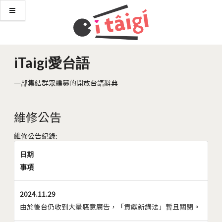
iTaigi愛台語
一部集結群眾編纂的開放台語辭典
維修公告
維修公告紀錄:
日期
事項
2024.11.29
由於後台仍收到大量惡意廣告，「貢獻新講法」暫且關閉。