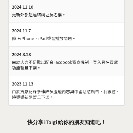
2024.11.10
更新外部超連結網址及名稱。
2024.11.7
修正iPhone、iPad聲音播放問題。
2024.3.28
由於人力不足難以配合Facebook審查機制，登入具名貢獻
功能暫且下架。
2023.11.13
由於貢獻紀錄參雜許多腥羶內容與中國惡意廣告，我很會、
燒燙燙新詞暫且下架。
快分享 iTaigi 給你的朋友知道吧！