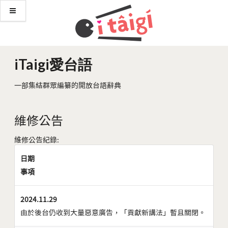
iTaigi愛台語
一部集結群眾編纂的開放台語辭典
維修公告
維修公告紀錄:
日期
事項
2024.11.29
由於後台仍收到大量惡意廣告，「貢獻新講法」暫且關閉。