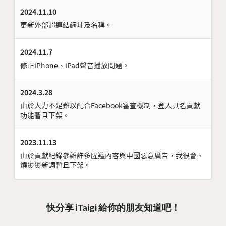
2024.11.10
更新外部超連結網址及名稱。
2024.11.7
修正iPhone、iPad聲音播放問題。
2024.3.28
由於人力不足難以配合Facebook審查機制，登入具名貢獻
功能暫且下架。
2023.11.13
由於貢獻紀錄參雜許多腥羶內容與中國惡意廣告，我很會、
燒燙燙新詞暫且下架。
快分享 iTaigi 給你的朋友知道吧！