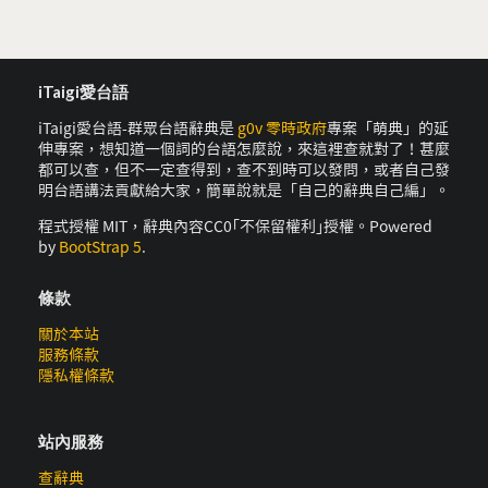
iTaigi愛台語
iTaigi愛台語-群眾台語辭典是
g0v 零時政府
專案「萌典」的延
伸專案，想知道一個詞的台語怎麼說，來這裡查就對了！甚麼
都可以查，但不一定查得到，查不到時可以發問，或者自己發
明台語講法貢獻給大家，簡單說就是「自己的辭典自己編」。
程式授權 MIT，辭典內容CC0｢不保留權利｣授權。Powered
by
BootStrap 5
.
條款
關於本站
服務條款
隱私權條款
站內服務
查辭典