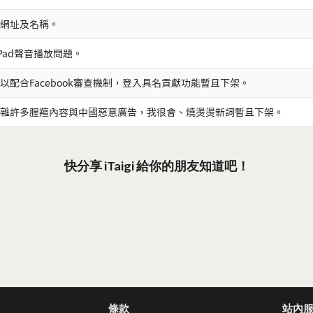
網址及名稱。
iPad聲音播放問題。
以配合Facebook審查機制，登入具名貢獻功能暫且下架。
雜許多腥羶內容與中國惡意廣告，我很會、燒燙燙新詞暫且下架。
快分享 iTaigi 給你的朋友知道吧！
條款
站內