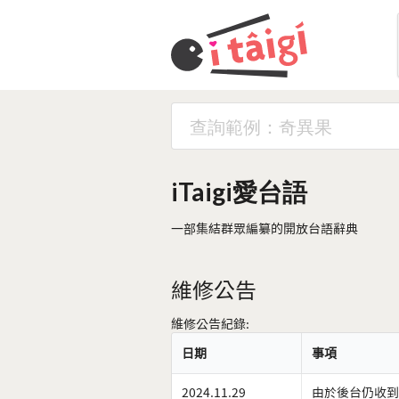
iTaigi愛台語
一部集結群眾編纂的開放台語辭典
維修公告
維修公告紀錄:
日期
事項
2024.11.29
由於後台仍收到