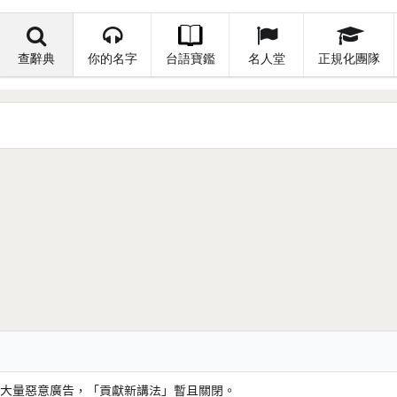
查辭典
你的名字
台語寶鑑
名人堂
正規化團隊
大量惡意廣告，「貢獻新講法」暫且關閉。