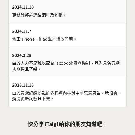
2024.11.10
更新外部超連結網址及名稱。
2024.11.7
修正iPhone、iPad聲音播放問題。
2024.3.28
由於人力不足難以配合Facebook審查機制，登入具名貢獻
功能暫且下架。
2023.11.13
由於貢獻紀錄參雜許多腥羶內容與中國惡意廣告，我很會、
燒燙燙新詞暫且下架。
快分享 iTaigi 給你的朋友知道吧！