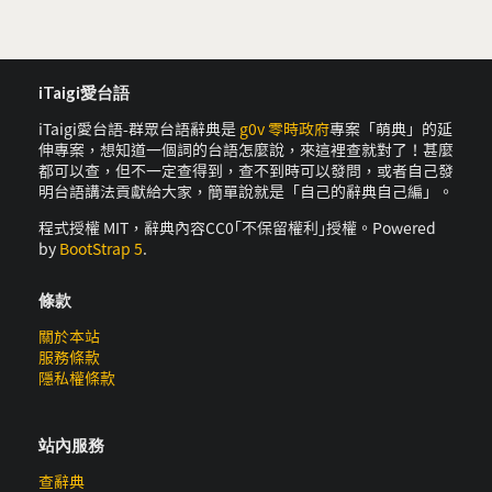
iTaigi愛台語
iTaigi愛台語-群眾台語辭典是
g0v 零時政府
專案「萌典」的延
伸專案，想知道一個詞的台語怎麼說，來這裡查就對了！甚麼
都可以查，但不一定查得到，查不到時可以發問，或者自己發
明台語講法貢獻給大家，簡單說就是「自己的辭典自己編」。
程式授權 MIT，辭典內容CC0｢不保留權利｣授權。Powered
by
BootStrap 5
.
條款
關於本站
服務條款
隱私權條款
站內服務
查辭典