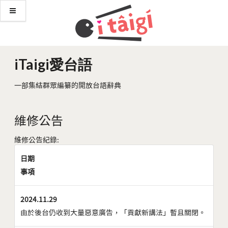
iTaigi愛台語
一部集結群眾編纂的開放台語辭典
維修公告
維修公告紀錄:
日期
事項
2024.11.29
由於後台仍收到大量惡意廣告，「貢獻新講法」暫且關閉。