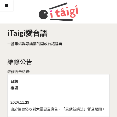
iTaigi愛台語
一部集結群眾編纂的開放台語辭典
維修公告
維修公告紀錄:
日期
事項
2024.11.29
由於後台仍收到大量惡意廣告，「貢獻新講法」暫且關閉。