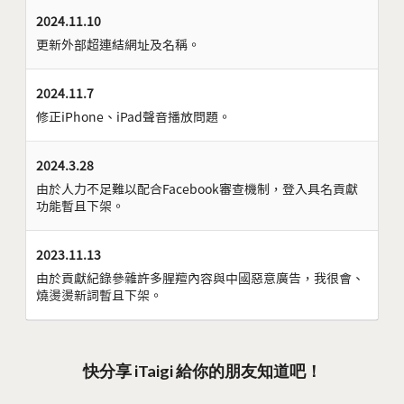
2024.11.10
更新外部超連結網址及名稱。
2024.11.7
修正iPhone、iPad聲音播放問題。
2024.3.28
由於人力不足難以配合Facebook審查機制，登入具名貢獻
功能暫且下架。
2023.11.13
由於貢獻紀錄參雜許多腥羶內容與中國惡意廣告，我很會、
燒燙燙新詞暫且下架。
快分享 iTaigi 給你的朋友知道吧！