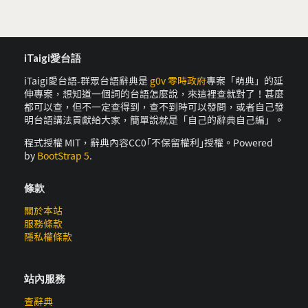
iTaigi愛台語
iTaigi愛台語-群眾台語辭典是
g0v 零時政府
專案「萌典」的延
伸專案，想知道一個詞的台語怎麼說，來這裡查就對了！甚麼
都可以查，但不一定查得到，查不到時可以發問，或者自己發
明台語講法貢獻給大家，簡單說就是「自己的辭典自己編」。
程式授權 MIT，辭典內容CC0｢不保留權利｣授權。Powered
by
BootStrap 5
.
條款
關於本站
服務條款
隱私權條款
站內服務
查辭典