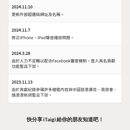
2024.11.10
更新外部超連結網址及名稱。
2024.11.7
修正iPhone、iPad聲音播放問題。
2024.3.28
由於人力不足難以配合Facebook審查機制，登入具名貢獻
功能暫且下架。
2023.11.13
由於貢獻紀錄參雜許多腥羶內容與中國惡意廣告，我很會、
燒燙燙新詞暫且下架。
快分享 iTaigi 給你的朋友知道吧！