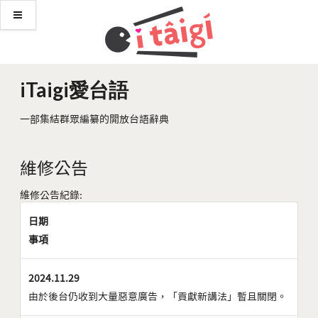
iTaigi愛台語
一部集結群眾編纂的開放台語辭典
維修公告
維修公告紀錄:
日期
事項
2024.11.29
由於後台仍收到大量惡意廣告，「貢獻新講法」暫且關閉。