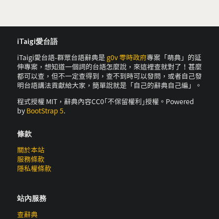
iTaigi愛台語
iTaigi愛台語-群眾台語辭典是
g0v 零時政府
專案「萌典」的延
伸專案，想知道一個詞的台語怎麼說，來這裡查就對了！甚麼
都可以查，但不一定查得到，查不到時可以發問，或者自己發
明台語講法貢獻給大家，簡單說就是「自己的辭典自己編」。
程式授權 MIT，辭典內容CC0｢不保留權利｣授權。Powered
by
BootStrap 5
.
條款
關於本站
服務條款
隱私權條款
站內服務
查辭典