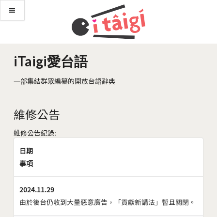
iTaigi愛台語
一部集結群眾編纂的開放台語辭典
維修公告
維修公告紀錄:
日期
事項
2024.11.29
由於後台仍收到大量惡意廣告，「貢獻新講法」暫且關閉。