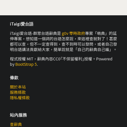
iTaigi愛台語
iTaigi愛台語-群眾台語辭典是
g0v 零時政府
專案「萌典」的延
伸專案，想知道一個詞的台語怎麼說，來這裡查就對了！甚麼
都可以查，但不一定查得到，查不到時可以發問，或者自己發
明台語講法貢獻給大家，簡單說就是「自己的辭典自己編」。
程式授權 MIT，辭典內容CC0｢不保留權利｣授權。Powered
by
BootStrap 5
.
條款
關於本站
服務條款
隱私權條款
站內服務
查辭典