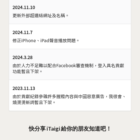
2024.11.10
更新外部超連結網址及名稱。
2024.11.7
修正iPhone、iPad聲音播放問題。
2024.3.28
由於人力不足難以配合Facebook審查機制，登入具名貢獻
功能暫且下架。
2023.11.13
由於貢獻紀錄參雜許多腥羶內容與中國惡意廣告，我很會、
燒燙燙新詞暫且下架。
快分享 iTaigi 給你的朋友知道吧！