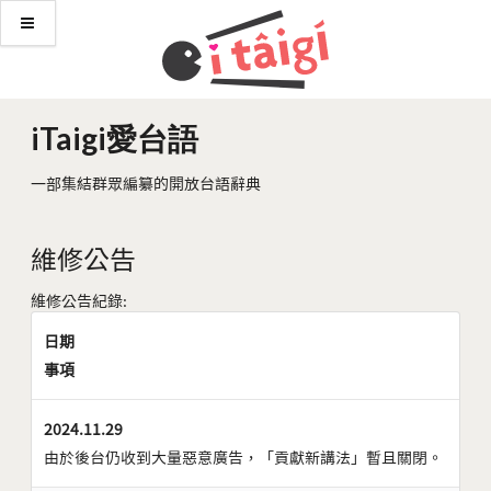
iTaigi愛台語
一部集結群眾編纂的開放台語辭典
維修公告
維修公告紀錄:
日期
事項
2024.11.29
由於後台仍收到大量惡意廣告，「貢獻新講法」暫且關閉。