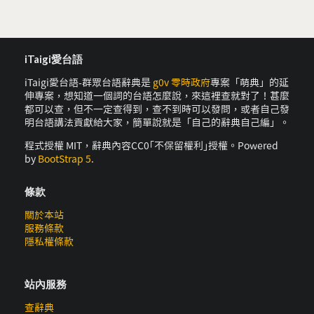
iTaigi愛台語
iTaigi愛台語-群眾台語辭典是
g0v 零時政府
專案「萌典」的延
伸專案，想知道一個詞的台語怎麼說，來這裡查就對了！甚麼
都可以查，但不一定查得到，查不到時可以發問，或者自己發
明台語講法貢獻給大家，簡單說就是「自己的辭典自己編」。
程式授權 MIT，辭典內容CC0｢不保留權利｣授權。Powered
by
BootStrap 5
.
條款
關於本站
服務條款
隱私權條款
站內服務
查辭典