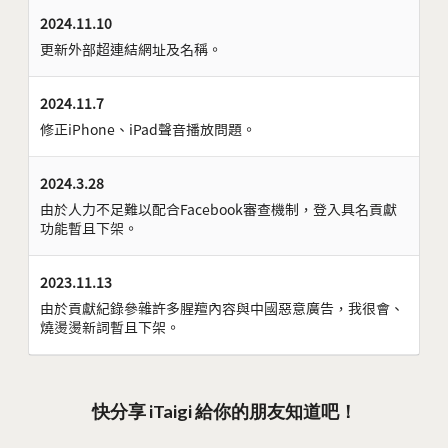
2024.11.10
更新外部超連結網址及名稱。
2024.11.7
修正iPhone、iPad聲音播放問題。
2024.3.28
由於人力不足難以配合Facebook審查機制，登入具名貢獻
功能暫且下架。
2023.11.13
由於貢獻紀錄參雜許多腥羶內容與中國惡意廣告，我很會、
燒燙燙新詞暫且下架。
快分享 iTaigi 給你的朋友知道吧！