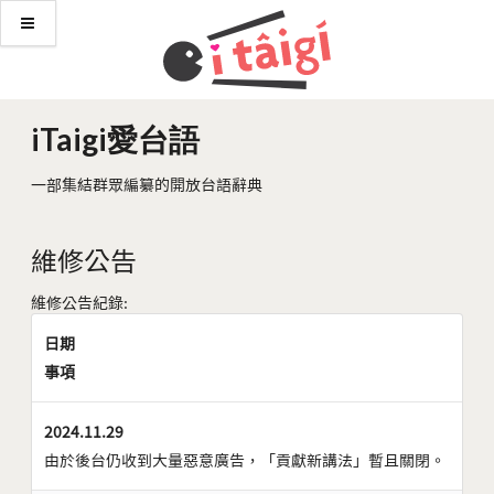
iTaigi愛台語
一部集結群眾編纂的開放台語辭典
維修公告
維修公告紀錄:
日期
事項
2024.11.29
由於後台仍收到大量惡意廣告，「貢獻新講法」暫且關閉。