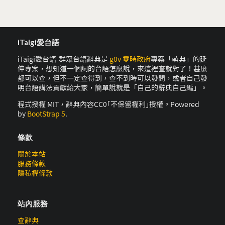
iTaigi愛台語
iTaigi愛台語-群眾台語辭典是
g0v 零時政府
專案「萌典」的延
伸專案，想知道一個詞的台語怎麼說，來這裡查就對了！甚麼
都可以查，但不一定查得到，查不到時可以發問，或者自己發
明台語講法貢獻給大家，簡單說就是「自己的辭典自己編」。
程式授權 MIT，辭典內容CC0｢不保留權利｣授權。Powered
by
BootStrap 5
.
條款
關於本站
服務條款
隱私權條款
站內服務
查辭典