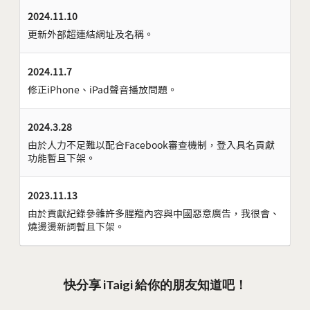
2024.11.10
更新外部超連結網址及名稱。
2024.11.7
修正iPhone、iPad聲音播放問題。
2024.3.28
由於人力不足難以配合Facebook審查機制，登入具名貢獻
功能暫且下架。
2023.11.13
由於貢獻紀錄參雜許多腥羶內容與中國惡意廣告，我很會、
燒燙燙新詞暫且下架。
快分享 iTaigi 給你的朋友知道吧！