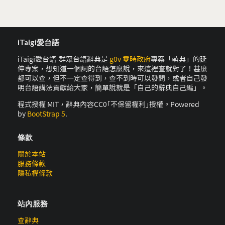
iTaigi愛台語
iTaigi愛台語-群眾台語辭典是
g0v 零時政府
專案「萌典」的延
伸專案，想知道一個詞的台語怎麼說，來這裡查就對了！甚麼
都可以查，但不一定查得到，查不到時可以發問，或者自己發
明台語講法貢獻給大家，簡單說就是「自己的辭典自己編」。
程式授權 MIT，辭典內容CC0｢不保留權利｣授權。Powered
by
BootStrap 5
.
條款
關於本站
服務條款
隱私權條款
站內服務
查辭典