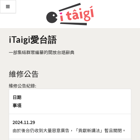
iTaigi愛台語
一部集結群眾編纂的開放台語辭典
維修公告
維修公告紀錄:
日期
事項
2024.11.29
由於後台仍收到大量惡意廣告，「貢獻新講法」暫且關閉。