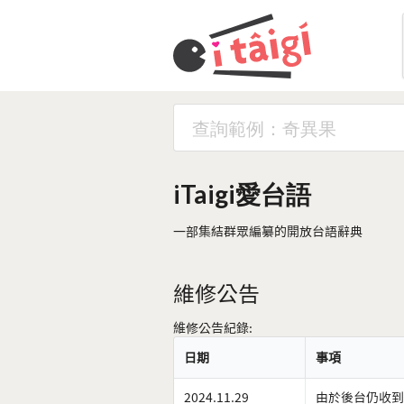
iTaigi愛台語
一部集結群眾編纂的開放台語辭典
維修公告
維修公告紀錄:
日期
事項
2024.11.29
由於後台仍收到