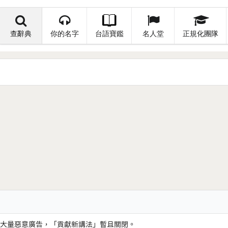
查辭典
你的名字
台語寶鑑
名人堂
正規化團隊
大量惡意廣告，「貢獻新講法」暫且關閉。