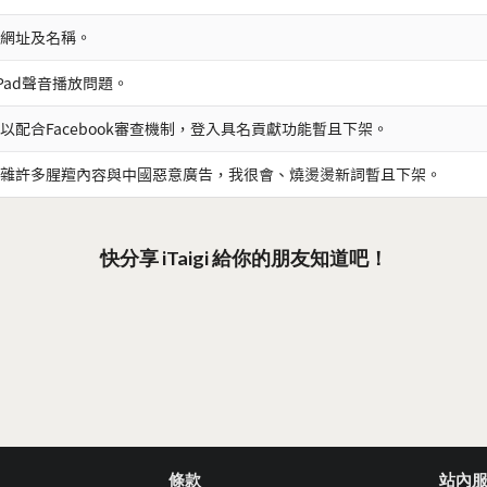
網址及名稱。
iPad聲音播放問題。
以配合Facebook審查機制，登入具名貢獻功能暫且下架。
雜許多腥羶內容與中國惡意廣告，我很會、燒燙燙新詞暫且下架。
快分享 iTaigi 給你的朋友知道吧！
條款
站內