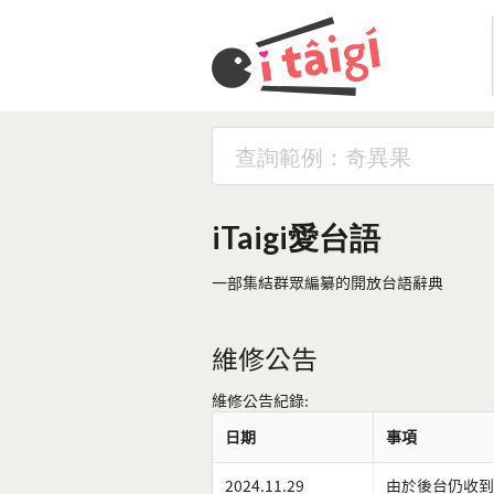
iTaigi愛台語
一部集結群眾編纂的開放台語辭典
維修公告
維修公告紀錄:
日期
事項
2024.11.29
由於後台仍收到