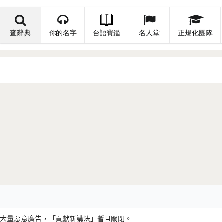
查辭典
你的名字
台語寶鑑
名人堂
正規化團隊
大量惡意廣告，「貢獻新講法」暫且關閉。