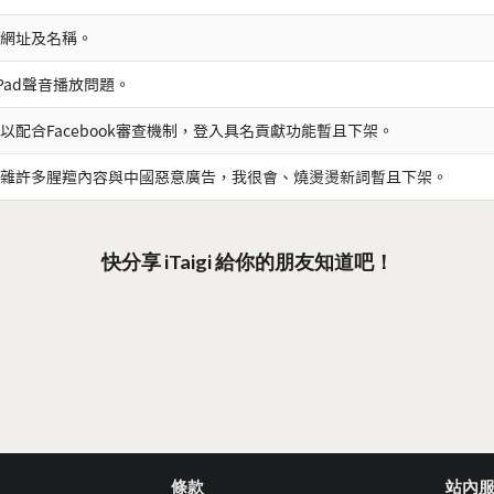
網址及名稱。
iPad聲音播放問題。
以配合Facebook審查機制，登入具名貢獻功能暫且下架。
雜許多腥羶內容與中國惡意廣告，我很會、燒燙燙新詞暫且下架。
快分享 iTaigi 給你的朋友知道吧！
條款
站內