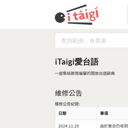
iTaigi愛台語
一部集結群眾編纂的開放台語辭典
維修公告
維修公告紀錄:
日期
事項
2024.11.29
由於後台仍收到