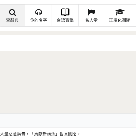
查辭典
你的名字
台語寶鑑
名人堂
正規化團隊
大量惡意廣告，「貢獻新講法」暫且關閉。