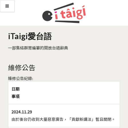
iTaigi愛台語
一部集結群眾編纂的開放台語辭典
維修公告
維修公告紀錄:
日期
事項
2024.11.29
由於後台仍收到大量惡意廣告，「貢獻新講法」暫且關閉。