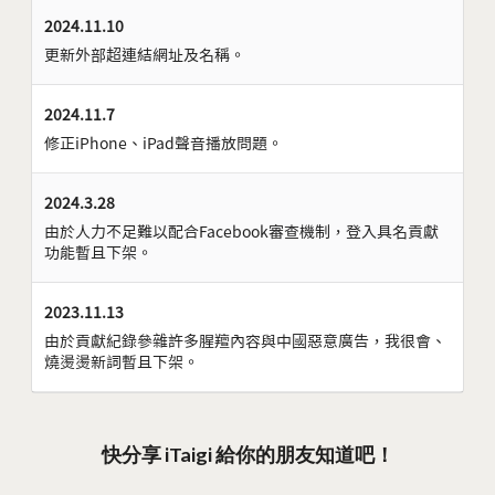
2024.11.10
更新外部超連結網址及名稱。
2024.11.7
修正iPhone、iPad聲音播放問題。
2024.3.28
由於人力不足難以配合Facebook審查機制，登入具名貢獻
功能暫且下架。
2023.11.13
由於貢獻紀錄參雜許多腥羶內容與中國惡意廣告，我很會、
燒燙燙新詞暫且下架。
快分享 iTaigi 給你的朋友知道吧！