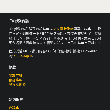
iTaigi愛台語
iTaigi愛台語-群眾台語辭典是
g0v 零時政府
專案「萌典」的延
伸專案，想知道一個詞的台語怎麼說，來這裡查就對了！甚麼
都可以查，但不一定查得到，查不到時可以發問，或者自己發
明台語講法貢獻給大家，簡單說就是「自己的辭典自己編」。
程式授權 MIT，辭典內容CC0｢不保留權利｣授權。Powered
by
BootStrap 5
.
條款
關於本站
服務條款
隱私權條款
站內服務
查辭典