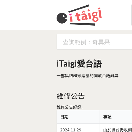
iTaigi愛台語
一部集結群眾編纂的開放台語辭典
維修公告
維修公告紀錄:
日期
事項
2024.11.29
由於後台仍收到