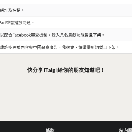
網址及名稱。
iPad聲音播放問題。
以配合Facebook審查機制，登入具名貢獻功能暫且下架。
雜許多腥羶內容與中國惡意廣告，我很會、燒燙燙新詞暫且下架。
快分享 iTaigi 給你的朋友知道吧！
條款
站內