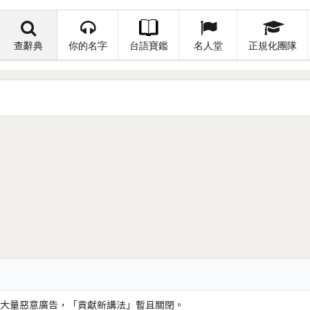
查辭典
你的名字
台語寶鑑
名人堂
正規化團隊
大量惡意廣告，「貢獻新講法」暫且關閉。