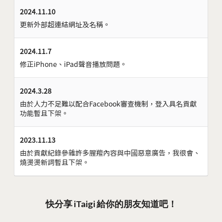
2024.11.10
更新外部超連結網址及名稱。
2024.11.7
修正iPhone、iPad聲音播放問題。
2024.3.28
由於人力不足難以配合Facebook審查機制，登入具名貢獻
功能暫且下架。
2023.11.13
由於貢獻紀錄參雜許多腥羶內容與中國惡意廣告，我很會、
燒燙燙新詞暫且下架。
快分享 iTaigi 給你的朋友知道吧！