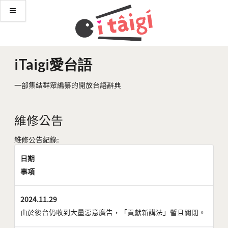
iTaigi愛台語
一部集結群眾編纂的開放台語辭典
維修公告
維修公告紀錄:
日期
事項
2024.11.29
由於後台仍收到大量惡意廣告，「貢獻新講法」暫且關閉。