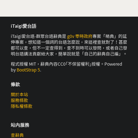
iTaigi愛台語
iTaigi愛台語-群眾台語辭典是
g0v 零時政府
專案「萌典」的延
伸專案，想知道一個詞的台語怎麼說，來這裡查就對了！甚麼
都可以查，但不一定查得到，查不到時可以發問，或者自己發
明台語講法貢獻給大家，簡單說就是「自己的辭典自己編」。
程式授權 MIT，辭典內容CC0｢不保留權利｣授權。Powered
by
BootStrap 5
.
條款
關於本站
服務條款
隱私權條款
站內服務
查辭典