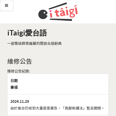
iTaigi愛台語
一部集結群眾編纂的開放台語辭典
維修公告
維修公告紀錄:
日期
事項
2024.11.29
由於後台仍收到大量惡意廣告，「貢獻新講法」暫且關閉。