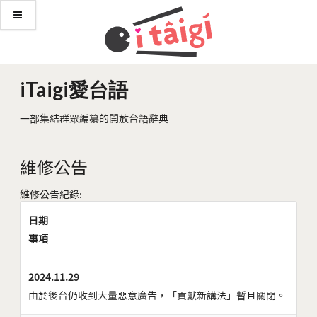
iTaigi愛台語
一部集結群眾編纂的開放台語辭典
維修公告
維修公告紀錄:
日期
事項
2024.11.29
由於後台仍收到大量惡意廣告，「貢獻新講法」暫且關閉。