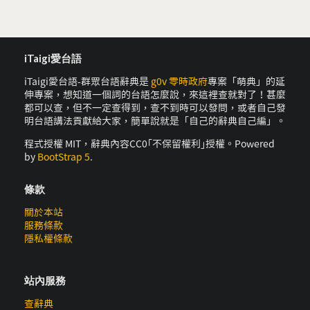
iTaigi愛台語
iTaigi愛台語-群眾台語辭典是
g0v 零時政府
專案「萌典」的延
伸專案，想知道一個詞的台語怎麼說，來這裡查就對了！甚麼
都可以查，但不一定查得到，查不到時可以發問，或者自己發
明台語講法貢獻給大家，簡單說就是「自己的辭典自己編」。
程式授權 MIT，辭典內容CC0｢不保留權利｣授權。Powered
by
BootStrap 5
.
條款
關於本站
服務條款
隱私權條款
站內服務
查辭典