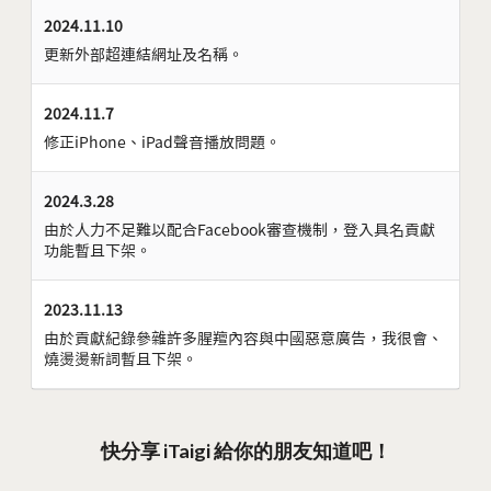
2024.11.10
更新外部超連結網址及名稱。
2024.11.7
修正iPhone、iPad聲音播放問題。
2024.3.28
由於人力不足難以配合Facebook審查機制，登入具名貢獻
功能暫且下架。
2023.11.13
由於貢獻紀錄參雜許多腥羶內容與中國惡意廣告，我很會、
燒燙燙新詞暫且下架。
快分享 iTaigi 給你的朋友知道吧！