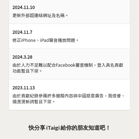
2024.11.10
更新外部超連結網址及名稱。
2024.11.7
修正iPhone、iPad聲音播放問題。
2024.3.28
由於人力不足難以配合Facebook審查機制，登入具名貢獻
功能暫且下架。
2023.11.13
由於貢獻紀錄參雜許多腥羶內容與中國惡意廣告，我很會、
燒燙燙新詞暫且下架。
快分享 iTaigi 給你的朋友知道吧！