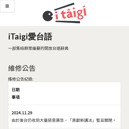
iTaigi愛台語
一部集結群眾編纂的開放台語辭典
維修公告
維修公告紀錄:
日期
事項
2024.11.29
由於後台仍收到大量惡意廣告，「貢獻新講法」暫且關閉。