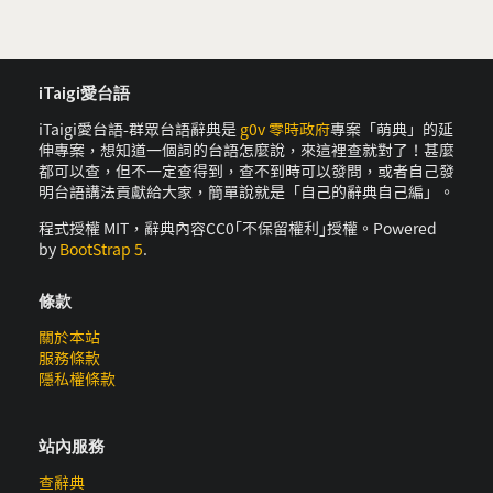
iTaigi愛台語
iTaigi愛台語-群眾台語辭典是
g0v 零時政府
專案「萌典」的延
伸專案，想知道一個詞的台語怎麼說，來這裡查就對了！甚麼
都可以查，但不一定查得到，查不到時可以發問，或者自己發
明台語講法貢獻給大家，簡單說就是「自己的辭典自己編」。
程式授權 MIT，辭典內容CC0｢不保留權利｣授權。Powered
by
BootStrap 5
.
條款
關於本站
服務條款
隱私權條款
站內服務
查辭典