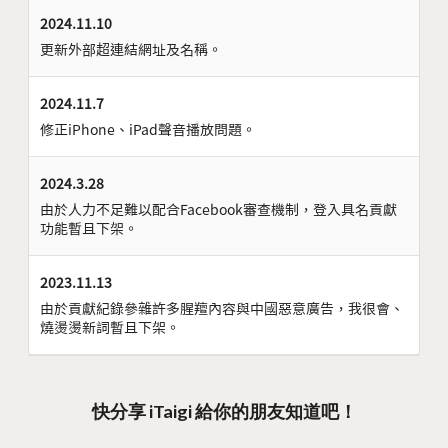
2024.11.10
更新外部超連結網址及名稱。
2024.11.7
修正iPhone、iPad聲音播放問題。
2024.3.28
由於人力不足難以配合Facebook審查機制，登入具名貢獻
功能暫且下架。
2023.11.13
由於貢獻紀錄參雜許多腥羶內容與中國惡意廣告，我很會、
燒燙燙新詞暫且下架。
快分享 iTaigi 給你的朋友知道吧！