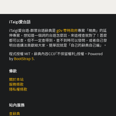
iTaigi愛台語
iTaigi愛台語-群眾台語辭典是
g0v 零時政府
專案「萌典」的延
伸專案，想知道一個詞的台語怎麼說，來這裡查就對了！甚麼
都可以查，但不一定查得到，查不到時可以發問，或者自己發
明台語講法貢獻給大家，簡單說就是「自己的辭典自己編」。
程式授權 MIT，辭典內容CC0｢不保留權利｣授權。Powered
by
BootStrap 5
.
條款
關於本站
服務條款
隱私權條款
站內服務
查辭典