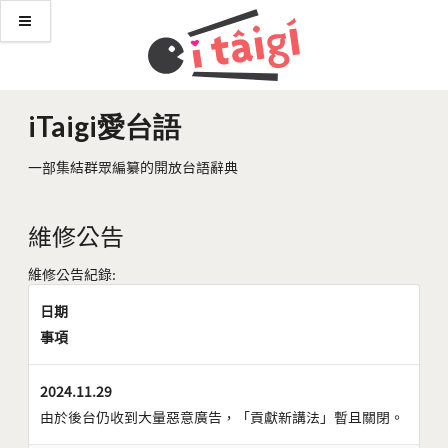
iTaigi愛台語
一部集結群眾編纂的開放台語辭典
維修公告
維修公告紀錄:
日期
事項
2024.11.29
由於後台仍收到大量惡意廣告，「貢獻新講法」暫且關閉。