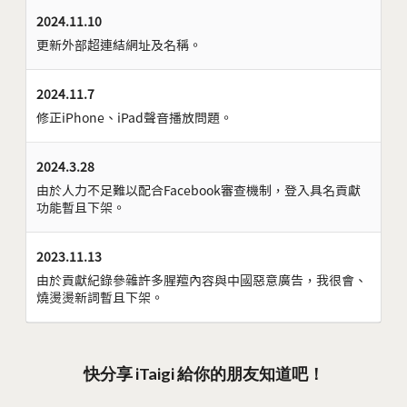
2024.11.10
更新外部超連結網址及名稱。
2024.11.7
修正iPhone、iPad聲音播放問題。
2024.3.28
由於人力不足難以配合Facebook審查機制，登入具名貢獻
功能暫且下架。
2023.11.13
由於貢獻紀錄參雜許多腥羶內容與中國惡意廣告，我很會、
燒燙燙新詞暫且下架。
快分享 iTaigi 給你的朋友知道吧！