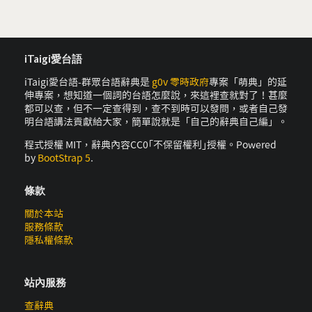
iTaigi愛台語
iTaigi愛台語-群眾台語辭典是
g0v 零時政府
專案「萌典」的延
伸專案，想知道一個詞的台語怎麼說，來這裡查就對了！甚麼
都可以查，但不一定查得到，查不到時可以發問，或者自己發
明台語講法貢獻給大家，簡單說就是「自己的辭典自己編」。
程式授權 MIT，辭典內容CC0｢不保留權利｣授權。Powered
by
BootStrap 5
.
條款
關於本站
服務條款
隱私權條款
站內服務
查辭典