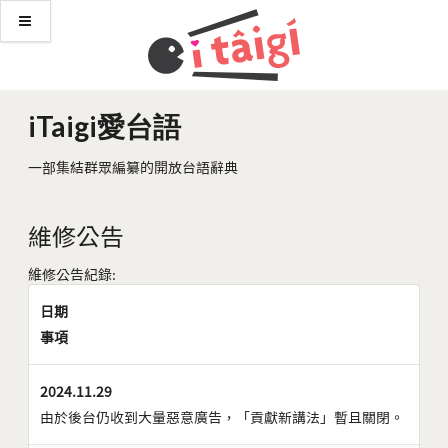
iTaigi愛台語
一部集結群眾編纂的開放台語辭典
維修公告
維修公告紀錄:
日期
事項
2024.11.29
由於後台仍收到大量惡意廣告，「貢獻新講法」暫且關閉。