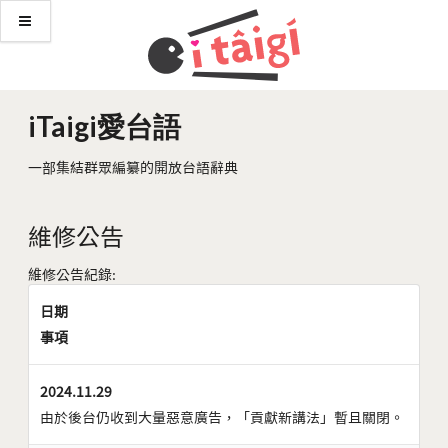
iTaigi愛台語
一部集結群眾編纂的開放台語辭典
維修公告
維修公告紀錄:
日期
事項
2024.11.29
由於後台仍收到大量惡意廣告，「貢獻新講法」暫且關閉。