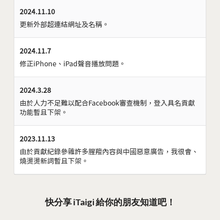
2024.11.10
更新外部超連結網址及名稱。
2024.11.7
修正iPhone、iPad聲音播放問題。
2024.3.28
由於人力不足難以配合Facebook審查機制，登入具名貢獻
功能暫且下架。
2023.11.13
由於貢獻紀錄參雜許多腥羶內容與中國惡意廣告，我很會、
燒燙燙新詞暫且下架。
快分享 iTaigi 給你的朋友知道吧！