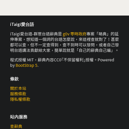
iTaigi愛台語
iTaigi愛台語-群眾台語辭典是
g0v 零時政府
專案「萌典」的延
伸專案，想知道一個詞的台語怎麼說，來這裡查就對了！甚麼
都可以查，但不一定查得到，查不到時可以發問，或者自己發
明台語講法貢獻給大家，簡單說就是「自己的辭典自己編」。
程式授權 MIT，辭典內容CC0｢不保留權利｣授權。Powered
by
BootStrap 5
.
條款
關於本站
服務條款
隱私權條款
站內服務
查辭典