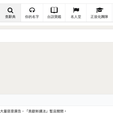
查辭典
你的名字
台語寶鑑
名人堂
正規化團隊
大量惡意廣告，「貢獻新講法」暫且關閉。