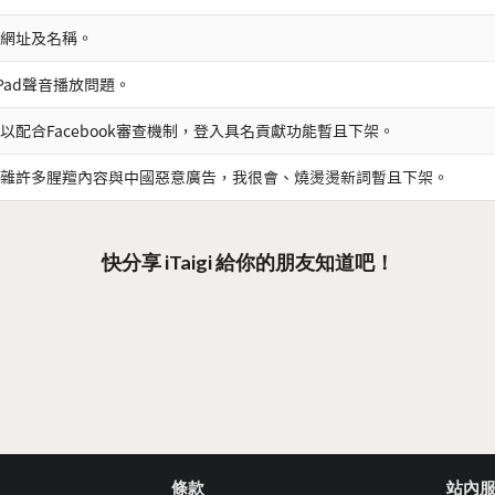
網址及名稱。
iPad聲音播放問題。
以配合Facebook審查機制，登入具名貢獻功能暫且下架。
雜許多腥羶內容與中國惡意廣告，我很會、燒燙燙新詞暫且下架。
快分享 iTaigi 給你的朋友知道吧！
條款
站內