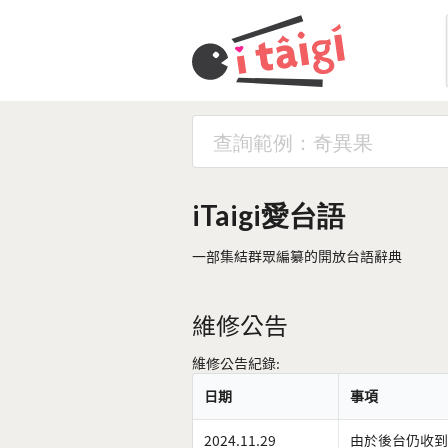
iTaigi愛台語
一部集結群眾編纂的開放台語辭典
維修公告
維修公告紀錄:
日期
事項
2024.11.29
由於後台仍收到