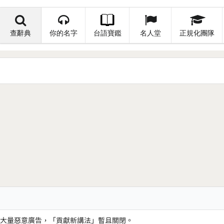
查辭典
你的名字
台語寶鑑
名人堂
正規化團隊
大量惡意廣告，「貢獻新講法」暫且關閉。