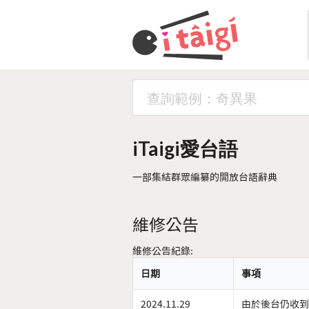
iTaigi愛台語
一部集結群眾編纂的開放台語辭典
維修公告
維修公告紀錄:
日期
事項
2024.11.29
由於後台仍收到