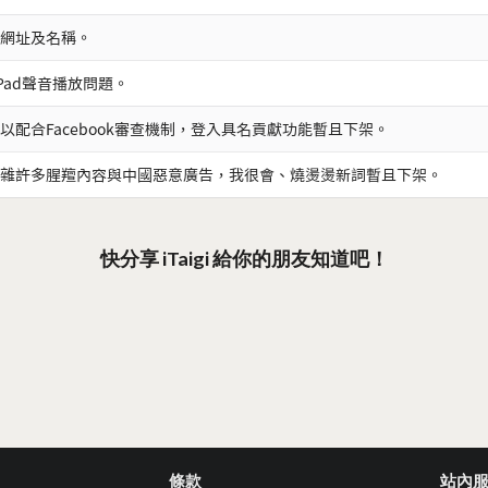
網址及名稱。
iPad聲音播放問題。
以配合Facebook審查機制，登入具名貢獻功能暫且下架。
雜許多腥羶內容與中國惡意廣告，我很會、燒燙燙新詞暫且下架。
快分享 iTaigi 給你的朋友知道吧！
條款
站內