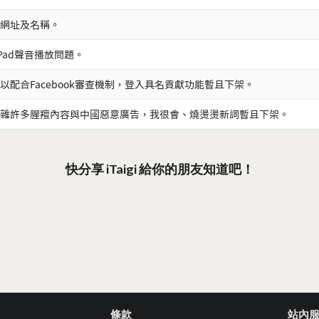
網址及名稱。
iPad聲音播放問題。
以配合Facebook審查機制，登入具名貢獻功能暫且下架。
雜許多腥羶內容與中國惡意廣告，我很會、燒燙燙新詞暫且下架。
快分享 iTaigi 給你的朋友知道吧！
條款
站內