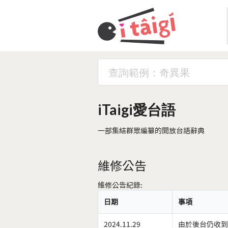
iTaigi愛台語
一部集結群眾編纂的開放台語辭典
維修公告
維修公告紀錄:
日期
事項
2024.11.29
由於後台仍收到