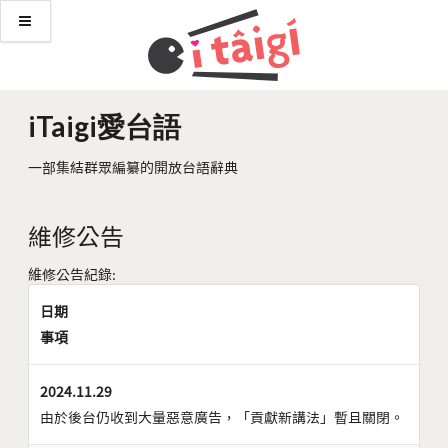
iTaigi愛台語
一部集結群眾編纂的開放台語辭典
維修公告
維修公告紀錄:
日期
事項
2024.11.29
由於後台仍收到大量惡意廣告，「貢獻新講法」暫且關閉。