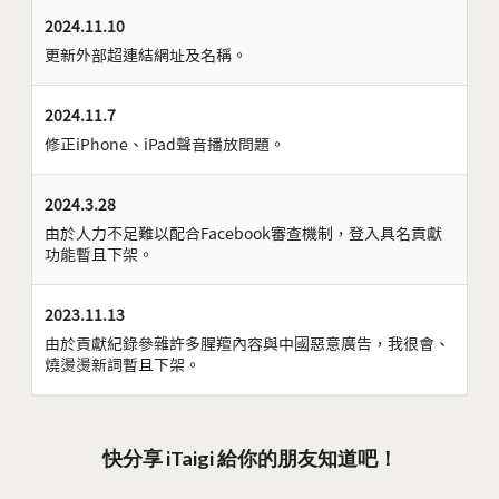
2024.11.10
更新外部超連結網址及名稱。
2024.11.7
修正iPhone、iPad聲音播放問題。
2024.3.28
由於人力不足難以配合Facebook審查機制，登入具名貢獻
功能暫且下架。
2023.11.13
由於貢獻紀錄參雜許多腥羶內容與中國惡意廣告，我很會、
燒燙燙新詞暫且下架。
快分享 iTaigi 給你的朋友知道吧！