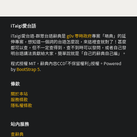
iTaigi愛台語
iTaigi愛台語-群眾台語辭典是
g0v 零時政府
專案「萌典」的延
伸專案，想知道一個詞的台語怎麼說，來這裡查就對了！甚麼
都可以查，但不一定查得到，查不到時可以發問，或者自己發
明台語講法貢獻給大家，簡單說就是「自己的辭典自己編」。
程式授權 MIT，辭典內容CC0｢不保留權利｣授權。Powered
by
BootStrap 5
.
條款
關於本站
服務條款
隱私權條款
站內服務
查辭典