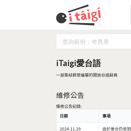
iTaigi愛台語
一部集結群眾編纂的開放台語辭典
維修公告
維修公告紀錄:
日期
事項
2024.11.29
由於後台仍收到