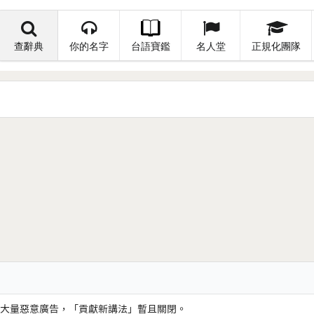
查辭典
你的名字
台語寶鑑
名人堂
正規化團隊
大量惡意廣告，「貢獻新講法」暫且關閉。