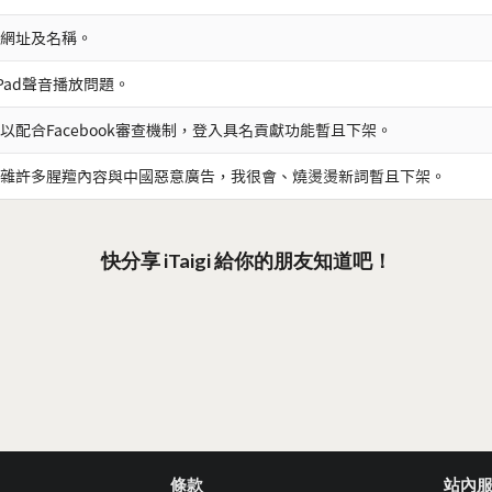
網址及名稱。
iPad聲音播放問題。
以配合Facebook審查機制，登入具名貢獻功能暫且下架。
雜許多腥羶內容與中國惡意廣告，我很會、燒燙燙新詞暫且下架。
快分享 iTaigi 給你的朋友知道吧！
條款
站內