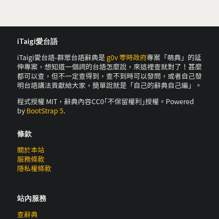
iTaigi愛台語
iTaigi愛台語-群眾台語辭典是
g0v 零時政府
專案「萌典」的延
伸專案，想知道一個詞的台語怎麼說，來這裡查就對了！甚麼
都可以查，但不一定查得到，查不到時可以發問，或者自己發
明台語講法貢獻給大家，簡單說就是「自己的辭典自己編」。
程式授權 MIT，辭典內容CC0｢不保留權利｣授權。Powered
by
BootStrap 5
.
條款
關於本站
服務條款
隱私權條款
站內服務
查辭典