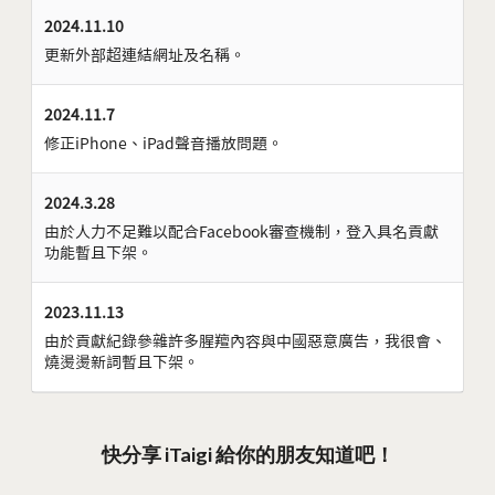
2024.11.10
更新外部超連結網址及名稱。
2024.11.7
修正iPhone、iPad聲音播放問題。
2024.3.28
由於人力不足難以配合Facebook審查機制，登入具名貢獻
功能暫且下架。
2023.11.13
由於貢獻紀錄參雜許多腥羶內容與中國惡意廣告，我很會、
燒燙燙新詞暫且下架。
快分享 iTaigi 給你的朋友知道吧！