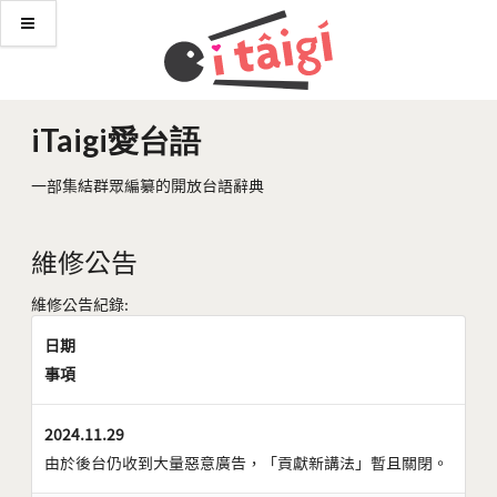
iTaigi愛台語
一部集結群眾編纂的開放台語辭典
維修公告
維修公告紀錄:
日期
事項
2024.11.29
由於後台仍收到大量惡意廣告，「貢獻新講法」暫且關閉。