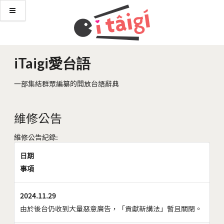
iTaigi愛台語
一部集結群眾編纂的開放台語辭典
維修公告
維修公告紀錄:
日期
事項
2024.11.29
由於後台仍收到大量惡意廣告，「貢獻新講法」暫且關閉。