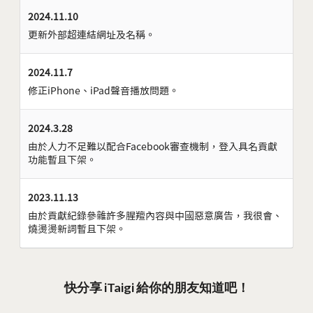
2024.11.10
更新外部超連結網址及名稱。
2024.11.7
修正iPhone、iPad聲音播放問題。
2024.3.28
由於人力不足難以配合Facebook審查機制，登入具名貢獻
功能暫且下架。
2023.11.13
由於貢獻紀錄參雜許多腥羶內容與中國惡意廣告，我很會、
燒燙燙新詞暫且下架。
快分享 iTaigi 給你的朋友知道吧！