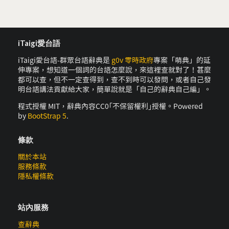
iTaigi愛台語
iTaigi愛台語-群眾台語辭典是
g0v 零時政府
專案「萌典」的延
伸專案，想知道一個詞的台語怎麼說，來這裡查就對了！甚麼
都可以查，但不一定查得到，查不到時可以發問，或者自己發
明台語講法貢獻給大家，簡單說就是「自己的辭典自己編」。
程式授權 MIT，辭典內容CC0｢不保留權利｣授權。Powered
by
BootStrap 5
.
條款
關於本站
服務條款
隱私權條款
站內服務
查辭典