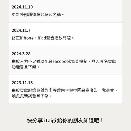
2024.11.10
更新外部超連結網址及名稱。
2024.11.7
修正iPhone、iPad聲音播放問題。
2024.3.28
由於人力不足難以配合Facebook審查機制，登入具名貢獻
功能暫且下架。
2023.11.13
由於貢獻紀錄參雜許多腥羶內容與中國惡意廣告，我很會、
燒燙燙新詞暫且下架。
快分享 iTaigi 給你的朋友知道吧！