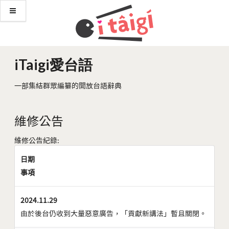
iTaigi愛台語
一部集結群眾編纂的開放台語辭典
維修公告
維修公告紀錄:
日期
事項
2024.11.29
由於後台仍收到大量惡意廣告，「貢獻新講法」暫且關閉。