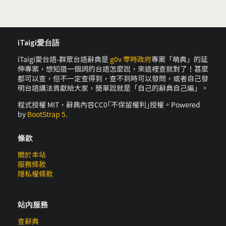
iTaigi愛台語
iTaigi愛台語-群眾台語辭典是
g0v 零時政府
專案「萌典」的延
伸專案，想知道一個詞的台語怎麼說，來這裡查就對了！甚麼
都可以查，但不一定查得到，查不到時可以發問，或者自己發
明台語講法貢獻給大家，簡單說就是「自己的辭典自己編」。
程式授權 MIT，辭典內容CC0｢不保留權利｣授權。Powered
by
BootStrap 5
.
條款
關於本站
服務條款
隱私權條款
站內服務
查辭典