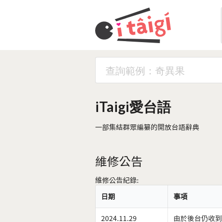
iTaigi愛台語
一部集結群眾編纂的開放台語辭典
維修公告
維修公告紀錄:
日期
事項
2024.11.29
由於後台仍收到