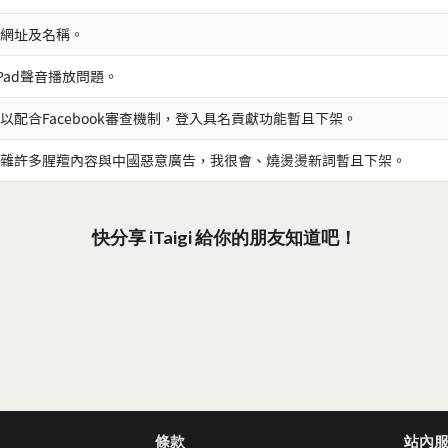
網址及名稱。
iPad聲音播放問題。
以配合Facebook審查機制，登入具名貢獻功能暫且下架。
雜許多腥羶內容與中國惡意廣告，我很會、燒燙燙新詞暫且下架。
快分享 iTaigi 給你的朋友知道吧！
條款
站內