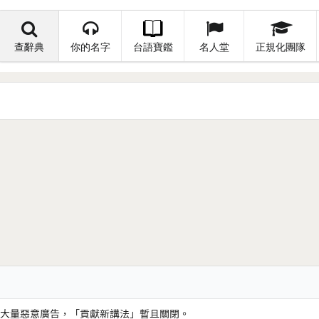
查辭典
你的名字
台語寶鑑
名人堂
正規化團隊
大量惡意廣告，「貢獻新講法」暫且關閉。