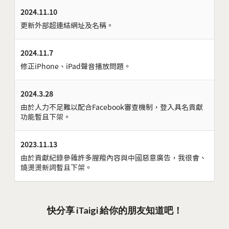
2024.11.10
更新外部超連結網址及名稱。
2024.11.7
修正iPhone、iPad聲音播放問題。
2024.3.28
由於人力不足難以配合Facebook審查機制，登入具名貢獻
功能暫且下架。
2023.11.13
由於貢獻紀錄參雜許多腥羶內容與中國惡意廣告，我很會、
燒燙燙新詞暫且下架。
快分享 iTaigi 給你的朋友知道吧！