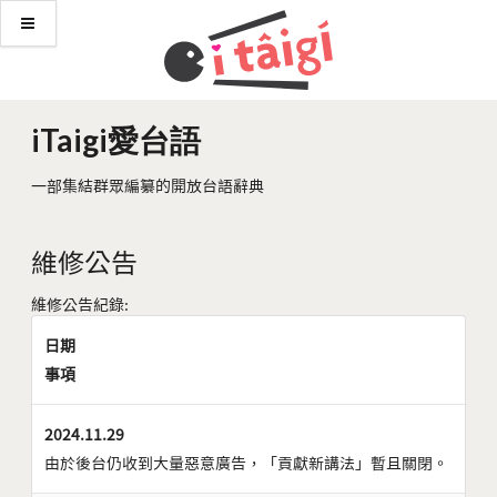
iTaigi愛台語
一部集結群眾編纂的開放台語辭典
維修公告
維修公告紀錄:
日期
事項
2024.11.29
由於後台仍收到大量惡意廣告，「貢獻新講法」暫且關閉。