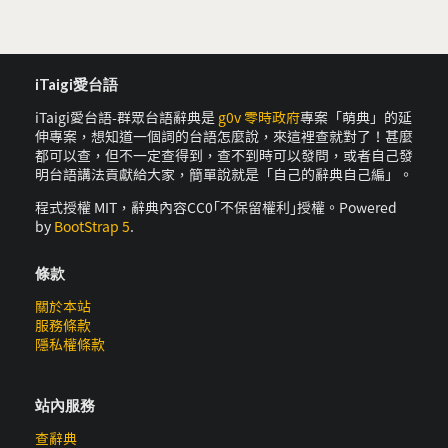
iTaigi愛台語
iTaigi愛台語-群眾台語辭典是
g0v 零時政府
專案「萌典」的延
伸專案，想知道一個詞的台語怎麼說，來這裡查就對了！甚麼
都可以查，但不一定查得到，查不到時可以發問，或者自己發
明台語講法貢獻給大家，簡單說就是「自己的辭典自己編」。
程式授權 MIT，辭典內容CC0｢不保留權利｣授權。Powered
by
BootStrap 5
.
條款
關於本站
服務條款
隱私權條款
站內服務
查辭典