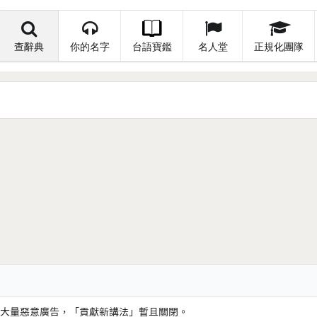
查辭典
你的名字
台語寶鑑
名人堂
正規化團隊
大量惡意廣告，「貢獻新講法」暫且關閉。