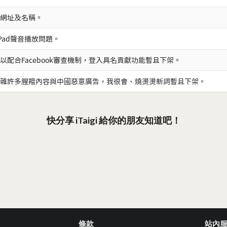
網址及名稱。
iPad聲音播放問題。
以配合Facebook審查機制，登入具名貢獻功能暫且下架。
雜許多腥羶內容與中國惡意廣告，我很會、燒燙燙新詞暫且下架。
快分享 iTaigi 給你的朋友知道吧！
條款
站內