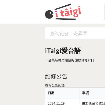
iTaigi愛台語
一部集結群眾編纂的開放台語辭典
維修公告
維修公告紀錄:
日期
事項
2024.11.29
由於後台仍收到