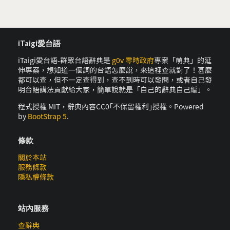
iTaigi愛台語
iTaigi愛台語-群眾台語辭典是
g0v 零時政府
專案「萌典」的延
伸專案，想知道一個詞的台語怎麼說，來這裡查就對了！甚麼
都可以查，但不一定查得到，查不到時可以發問，或者自己發
明台語講法貢獻給大家，簡單說就是「自己的辭典自己編」。
程式授權 MIT，辭典內容CC0｢不保留權利｣授權。Powered
by
BootStrap 5
.
條款
關於本站
服務條款
隱私權條款
站內服務
查辭典