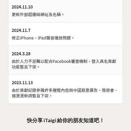
2024.11.10
更新外部超連結網址及名稱。
2024.11.7
修正iPhone、iPad聲音播放問題。
2024.3.28
由於人力不足難以配合Facebook審查機制，登入具名貢獻
功能暫且下架。
2023.11.13
由於貢獻紀錄參雜許多腥羶內容與中國惡意廣告，我很會、
燒燙燙新詞暫且下架。
快分享 iTaigi 給你的朋友知道吧！