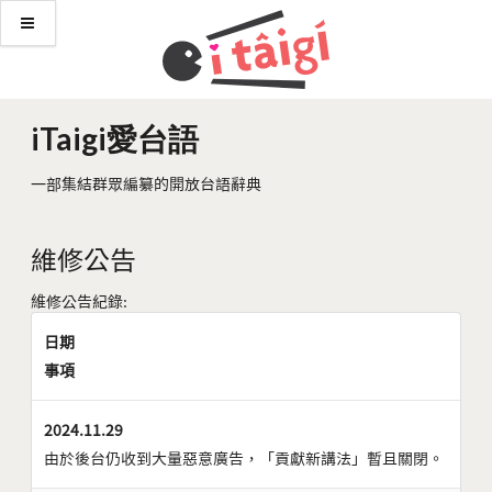
iTaigi愛台語
一部集結群眾編纂的開放台語辭典
維修公告
維修公告紀錄:
日期
事項
2024.11.29
由於後台仍收到大量惡意廣告，「貢獻新講法」暫且關閉。