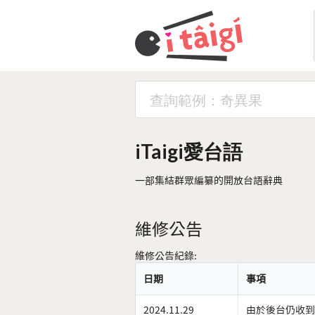
iTaigi愛台語
一部集結群眾編纂的開放台語辭典
維修公告
維修公告紀錄:
日期
事項
2024.11.29
由於後台仍收到