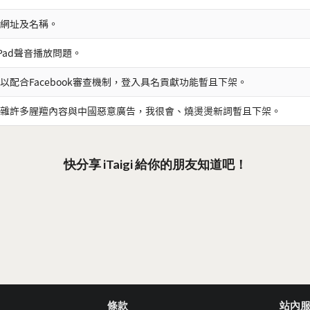
網址及名稱。
iPad聲音播放問題。
以配合Facebook審查機制，登入具名貢獻功能暫且下架。
雜許多腥羶內容與中國惡意廣告，我很會、燒燙燙新詞暫且下架。
快分享 iTaigi 給你的朋友知道吧！
條款
站內