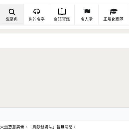
查辭典
你的名字
台語寶鑑
名人堂
正規化團隊
大量惡意廣告，「貢獻新講法」暫且關閉。