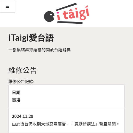
iTaigi愛台語
一部集結群眾編纂的開放台語辭典
維修公告
維修公告紀錄:
日期
事項
2024.11.29
由於後台仍收到大量惡意廣告，「貢獻新講法」暫且關閉。