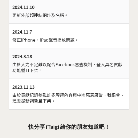
2024.11.10
更新外部超連結網址及名稱。
2024.11.7
修正iPhone、iPad聲音播放問題。
2024.3.28
由於人力不足難以配合Facebook審查機制，登入具名貢獻
功能暫且下架。
2023.11.13
由於貢獻紀錄參雜許多腥羶內容與中國惡意廣告，我很會、
燒燙燙新詞暫且下架。
快分享 iTaigi 給你的朋友知道吧！