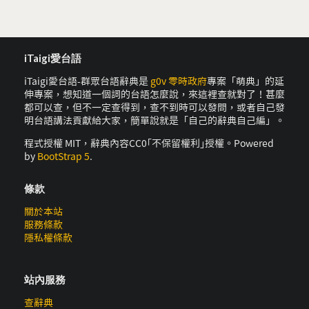
iTaigi愛台語
iTaigi愛台語-群眾台語辭典是
g0v 零時政府
專案「萌典」的延
伸專案，想知道一個詞的台語怎麼說，來這裡查就對了！甚麼
都可以查，但不一定查得到，查不到時可以發問，或者自己發
明台語講法貢獻給大家，簡單說就是「自己的辭典自己編」。
程式授權 MIT，辭典內容CC0｢不保留權利｣授權。Powered
by
BootStrap 5
.
條款
關於本站
服務條款
隱私權條款
站內服務
查辭典