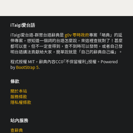
iTaigi愛台語
iTaigi愛台語-群眾台語辭典是
g0v 零時政府
專案「萌典」的延
伸專案，想知道一個詞的台語怎麼說，來這裡查就對了！甚麼
都可以查，但不一定查得到，查不到時可以發問，或者自己發
明台語講法貢獻給大家，簡單說就是「自己的辭典自己編」。
程式授權 MIT，辭典內容CC0｢不保留權利｣授權。Powered
by
BootStrap 5
.
條款
關於本站
服務條款
隱私權條款
站內服務
查辭典