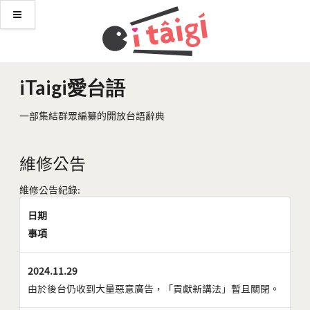
iTaigi愛台語
一部集結群眾編纂的開放台語辭典
維修公告
維修公告紀錄:
日期
事項
2024.11.29
由於後台仍收到大量惡意廣告，「貢獻新講法」暫且關閉。