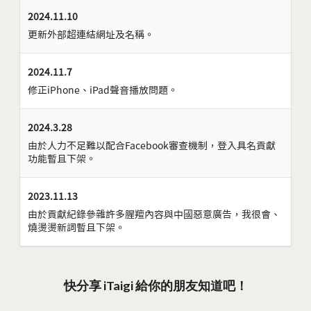
2024.11.10
更新外部超連結網址及名稱。
2024.11.7
修正iPhone、iPad聲音播放問題。
2024.3.28
由於人力不足難以配合Facebook審查機制，登入具名貢獻
功能暫且下架。
2023.11.13
由於貢獻紀錄參雜許多腥羶內容與中國惡意廣告，我很會、
燒燙燙新詞暫且下架。
快分享 iTaigi 給你的朋友知道吧！