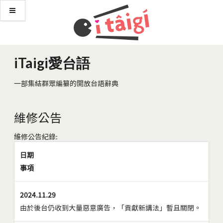
iTaigi愛台語
一部集結群眾編纂的開放台語辭典
維修公告
維修公告紀錄:
日期
事項
2024.11.29
由於後台仍收到大量惡意廣告，「貢獻新講法」暫且關閉。