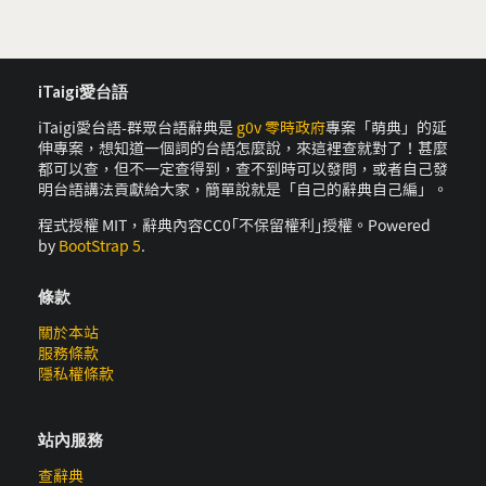
iTaigi愛台語
iTaigi愛台語-群眾台語辭典是
g0v 零時政府
專案「萌典」的延
伸專案，想知道一個詞的台語怎麼說，來這裡查就對了！甚麼
都可以查，但不一定查得到，查不到時可以發問，或者自己發
明台語講法貢獻給大家，簡單說就是「自己的辭典自己編」。
程式授權 MIT，辭典內容CC0｢不保留權利｣授權。Powered
by
BootStrap 5
.
條款
關於本站
服務條款
隱私權條款
站內服務
查辭典