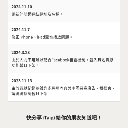
2024.11.10
更新外部超連結網址及名稱。
2024.11.7
修正iPhone、iPad聲音播放問題。
2024.3.28
由於人力不足難以配合Facebook審查機制，登入具名貢獻
功能暫且下架。
2023.11.13
由於貢獻紀錄參雜許多腥羶內容與中國惡意廣告，我很會、
燒燙燙新詞暫且下架。
快分享 iTaigi 給你的朋友知道吧！