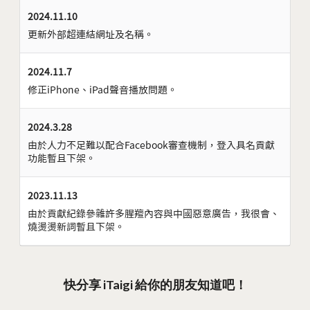
2024.11.10
更新外部超連結網址及名稱。
2024.11.7
修正iPhone、iPad聲音播放問題。
2024.3.28
由於人力不足難以配合Facebook審查機制，登入具名貢獻
功能暫且下架。
2023.11.13
由於貢獻紀錄參雜許多腥羶內容與中國惡意廣告，我很會、
燒燙燙新詞暫且下架。
快分享 iTaigi 給你的朋友知道吧！