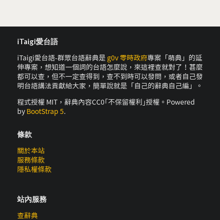
iTaigi愛台語
iTaigi愛台語-群眾台語辭典是
g0v 零時政府
專案「萌典」的延
伸專案，想知道一個詞的台語怎麼說，來這裡查就對了！甚麼
都可以查，但不一定查得到，查不到時可以發問，或者自己發
明台語講法貢獻給大家，簡單說就是「自己的辭典自己編」。
程式授權 MIT，辭典內容CC0｢不保留權利｣授權。Powered
by
BootStrap 5
.
條款
關於本站
服務條款
隱私權條款
站內服務
查辭典