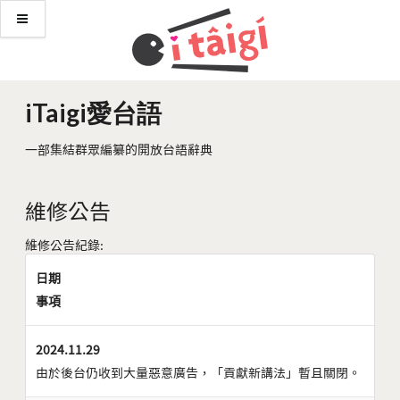
iTaigi愛台語
一部集結群眾編纂的開放台語辭典
維修公告
維修公告紀錄:
日期
事項
2024.11.29
由於後台仍收到大量惡意廣告，「貢獻新講法」暫且關閉。