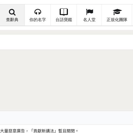
查辭典
你的名字
台語寶鑑
名人堂
正規化團隊
大量惡意廣告，「貢獻新講法」暫且關閉。