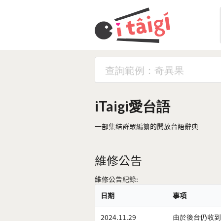
iTaigi愛台語
一部集結群眾編纂的開放台語辭典
維修公告
維修公告紀錄:
日期
事項
2024.11.29
由於後台仍收到