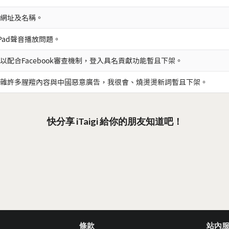
網址及名稱。
iPad聲音播放問題。
以配合Facebook審查機制，登入具名貢獻功能暫且下架。
雜許多腥羶內容與中國惡意廣告，我很會、燒燙燙新詞暫且下架。
快分享 iTaigi 給你的朋友知道吧！
條款
站內