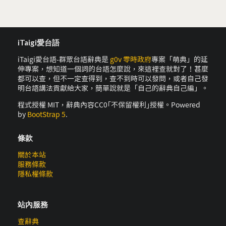
iTaigi愛台語
iTaigi愛台語-群眾台語辭典是
g0v 零時政府
專案「萌典」的延
伸專案，想知道一個詞的台語怎麼說，來這裡查就對了！甚麼
都可以查，但不一定查得到，查不到時可以發問，或者自己發
明台語講法貢獻給大家，簡單說就是「自己的辭典自己編」。
程式授權 MIT，辭典內容CC0｢不保留權利｣授權。Powered
by
BootStrap 5
.
條款
關於本站
服務條款
隱私權條款
站內服務
查辭典