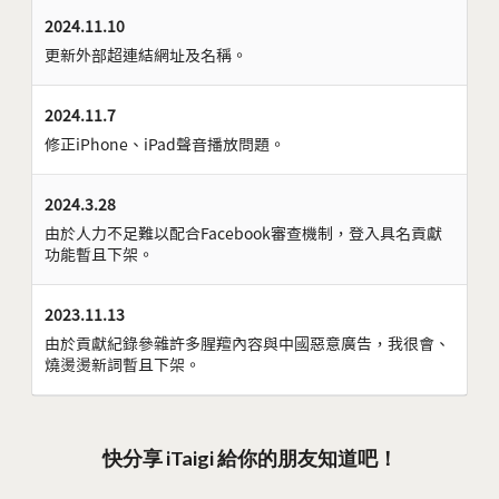
2024.11.10
更新外部超連結網址及名稱。
2024.11.7
修正iPhone、iPad聲音播放問題。
2024.3.28
由於人力不足難以配合Facebook審查機制，登入具名貢獻
功能暫且下架。
2023.11.13
由於貢獻紀錄參雜許多腥羶內容與中國惡意廣告，我很會、
燒燙燙新詞暫且下架。
快分享 iTaigi 給你的朋友知道吧！