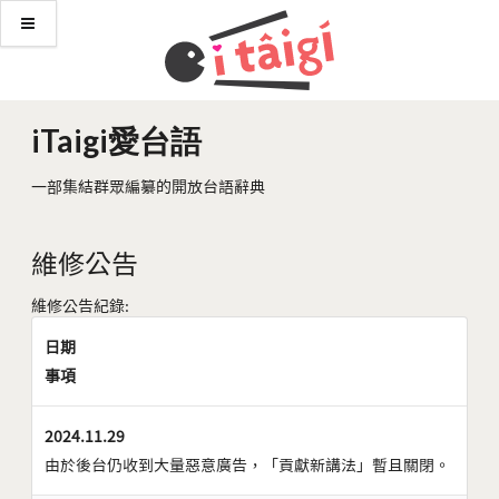
iTaigi愛台語
一部集結群眾編纂的開放台語辭典
維修公告
維修公告紀錄:
日期
事項
2024.11.29
由於後台仍收到大量惡意廣告，「貢獻新講法」暫且關閉。