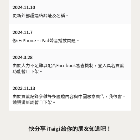
2024.11.10
更新外部超連結網址及名稱。
2024.11.7
修正iPhone、iPad聲音播放問題。
2024.3.28
由於人力不足難以配合Facebook審查機制，登入具名貢獻
功能暫且下架。
2023.11.13
由於貢獻紀錄參雜許多腥羶內容與中國惡意廣告，我很會、
燒燙燙新詞暫且下架。
快分享 iTaigi 給你的朋友知道吧！