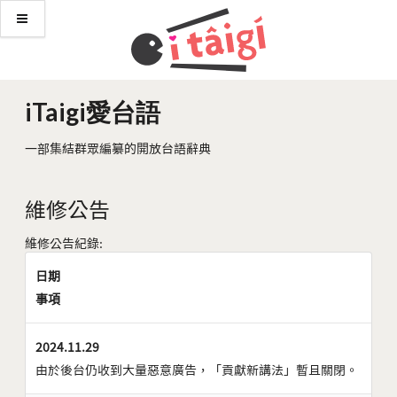
iTaigi愛台語
一部集結群眾編纂的開放台語辭典
維修公告
維修公告紀錄:
日期
事項
2024.11.29
由於後台仍收到大量惡意廣告，「貢獻新講法」暫且關閉。