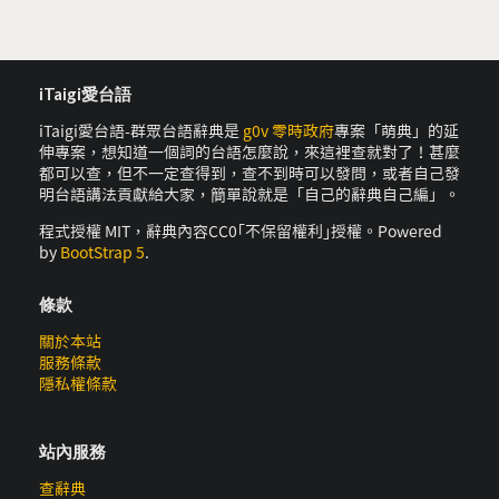
iTaigi愛台語
iTaigi愛台語-群眾台語辭典是
g0v 零時政府
專案「萌典」的延
伸專案，想知道一個詞的台語怎麼說，來這裡查就對了！甚麼
都可以查，但不一定查得到，查不到時可以發問，或者自己發
明台語講法貢獻給大家，簡單說就是「自己的辭典自己編」。
程式授權 MIT，辭典內容CC0｢不保留權利｣授權。Powered
by
BootStrap 5
.
條款
關於本站
服務條款
隱私權條款
站內服務
查辭典