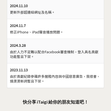
2024.11.10
更新外部超連結網址及名稱。
2024.11.7
修正iPhone、iPad聲音播放問題。
2024.3.28
由於人力不足難以配合Facebook審查機制，登入具名貢獻
功能暫且下架。
2023.11.13
由於貢獻紀錄參雜許多腥羶內容與中國惡意廣告，我很會、
燒燙燙新詞暫且下架。
快分享 iTaigi 給你的朋友知道吧！