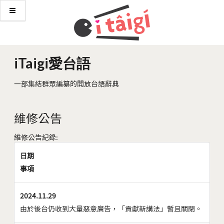
iTaigi愛台語
一部集結群眾編纂的開放台語辭典
維修公告
維修公告紀錄:
日期
事項
2024.11.29
由於後台仍收到大量惡意廣告，「貢獻新講法」暫且關閉。