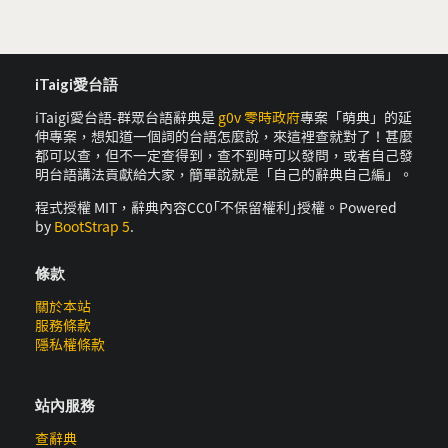
iTaigi愛台語
iTaigi愛台語-群眾台語辭典是
g0v 零時政府
專案「萌典」的延
伸專案，想知道一個詞的台語怎麼說，來這裡查就對了！甚麼
都可以查，但不一定查得到，查不到時可以發問，或者自己發
明台語講法貢獻給大家，簡單說就是「自己的辭典自己編」。
程式授權 MIT，辭典內容CC0｢不保留權利｣授權。Powered
by
BootStrap 5
.
條款
關於本站
服務條款
隱私權條款
站內服務
查辭典