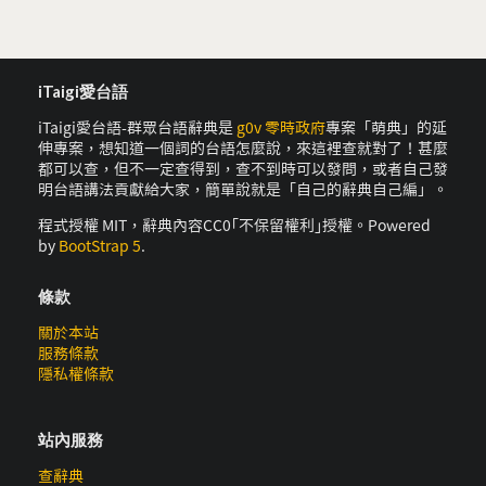
iTaigi愛台語
iTaigi愛台語-群眾台語辭典是
g0v 零時政府
專案「萌典」的延
伸專案，想知道一個詞的台語怎麼說，來這裡查就對了！甚麼
都可以查，但不一定查得到，查不到時可以發問，或者自己發
明台語講法貢獻給大家，簡單說就是「自己的辭典自己編」。
程式授權 MIT，辭典內容CC0｢不保留權利｣授權。Powered
by
BootStrap 5
.
條款
關於本站
服務條款
隱私權條款
站內服務
查辭典