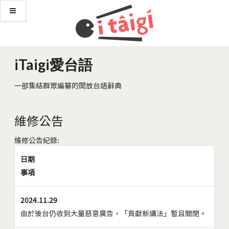
iTaigi愛台語
一部集結群眾編纂的開放台語辭典
維修公告
維修公告紀錄:
日期
事項
2024.11.29
由於後台仍收到大量惡意廣告，「貢獻新講法」暫且關閉。