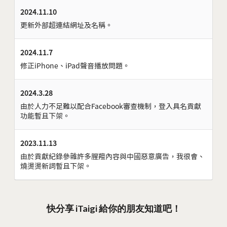
2024.11.10
更新外部超連結網址及名稱。
2024.11.7
修正iPhone、iPad聲音播放問題。
2024.3.28
由於人力不足難以配合Facebook審查機制，登入具名貢獻
功能暫且下架。
2023.11.13
由於貢獻紀錄參雜許多腥羶內容與中國惡意廣告，我很會、
燒燙燙新詞暫且下架。
快分享 iTaigi 給你的朋友知道吧！