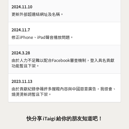
2024.11.10
更新外部超連結網址及名稱。
2024.11.7
修正iPhone、iPad聲音播放問題。
2024.3.28
由於人力不足難以配合Facebook審查機制，登入具名貢獻
功能暫且下架。
2023.11.13
由於貢獻紀錄參雜許多腥羶內容與中國惡意廣告，我很會、
燒燙燙新詞暫且下架。
快分享 iTaigi 給你的朋友知道吧！