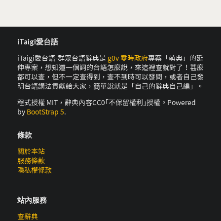
iTaigi愛台語
iTaigi愛台語-群眾台語辭典是
g0v 零時政府
專案「萌典」的延
伸專案，想知道一個詞的台語怎麼說，來這裡查就對了！甚麼
都可以查，但不一定查得到，查不到時可以發問，或者自己發
明台語講法貢獻給大家，簡單說就是「自己的辭典自己編」。
程式授權 MIT，辭典內容CC0｢不保留權利｣授權。Powered
by
BootStrap 5
.
條款
關於本站
服務條款
隱私權條款
站內服務
查辭典