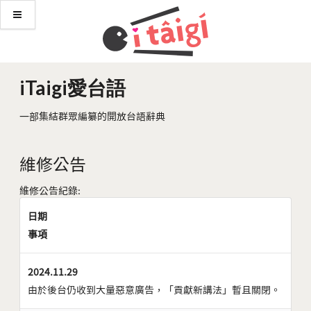
iTaigi愛台語
一部集結群眾編纂的開放台語辭典
維修公告
維修公告紀錄:
日期
事項
2024.11.29
由於後台仍收到大量惡意廣告，「貢獻新講法」暫且關閉。