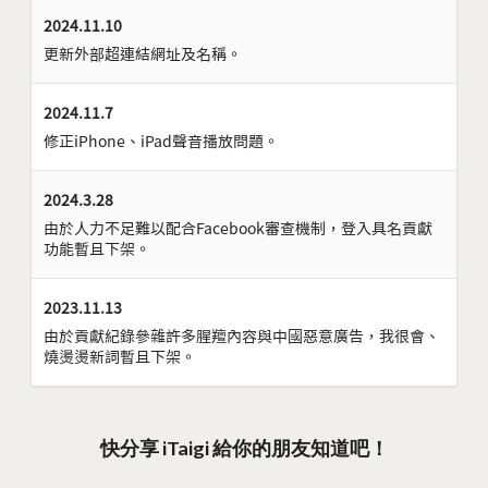
2024.11.10
更新外部超連結網址及名稱。
2024.11.7
修正iPhone、iPad聲音播放問題。
2024.3.28
由於人力不足難以配合Facebook審查機制，登入具名貢獻
功能暫且下架。
2023.11.13
由於貢獻紀錄參雜許多腥羶內容與中國惡意廣告，我很會、
燒燙燙新詞暫且下架。
快分享 iTaigi 給你的朋友知道吧！