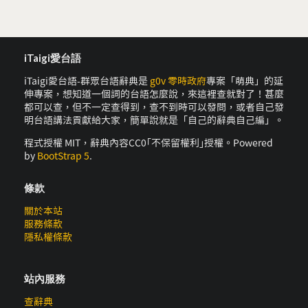
iTaigi愛台語
iTaigi愛台語-群眾台語辭典是
g0v 零時政府
專案「萌典」的延
伸專案，想知道一個詞的台語怎麼說，來這裡查就對了！甚麼
都可以查，但不一定查得到，查不到時可以發問，或者自己發
明台語講法貢獻給大家，簡單說就是「自己的辭典自己編」。
程式授權 MIT，辭典內容CC0｢不保留權利｣授權。Powered
by
BootStrap 5
.
條款
關於本站
服務條款
隱私權條款
站內服務
查辭典