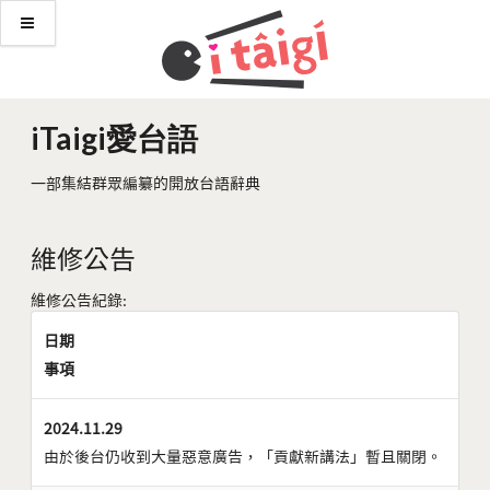
iTaigi愛台語
一部集結群眾編纂的開放台語辭典
維修公告
維修公告紀錄:
日期
事項
2024.11.29
由於後台仍收到大量惡意廣告，「貢獻新講法」暫且關閉。