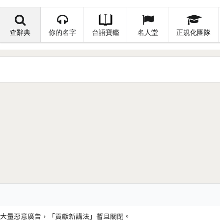
查辭典
你的名字
台語寶鑑
名人堂
正規化團隊
大量惡意廣告，「貢獻新講法」暫且關閉。