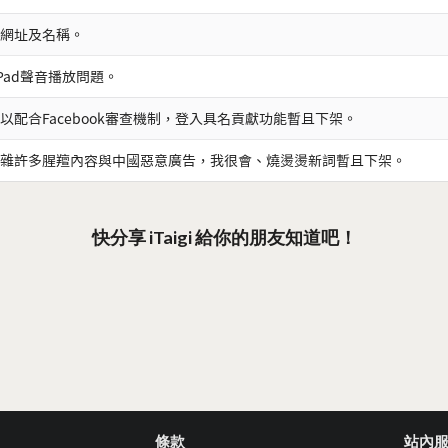
網址及名稱。
iPad聲音播放問題。
以配合Facebook審查機制，登入具名貢獻功能暫且下架。
雜許多腥羶內容與中國惡意廣告，我很會、燒燙燙新詞暫且下架。
快分享 iTaigi 給你的朋友知道吧！
條款
站內