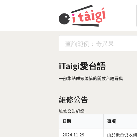
iTaigi愛台語
一部集結群眾編纂的開放台語辭典
維修公告
維修公告紀錄:
日期
事項
2024.11.29
由於後台仍收到